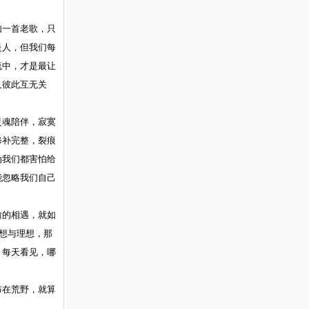
如一首老歌，只
是人，但我们每
流中，才是最让
又彼此互无关
灵魂陪伴，寂寞
修补完整，裂痕
为我们都害怕给
能忽略我们自己
愉的相遇，就如
梦想与理想，那
，每天看见，哪
布在荒野，就算