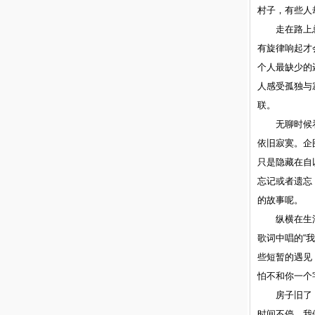
村子，有些人
走在路上
有旋律响起才
个人最缺少的
人感受孤独与
联。
无聊时候
依旧寂寞。企
只是隐藏在自
忘记或者遗忘
的故事呢。
纵横在生
歌词中唱的“
些短暂的遇见
怕不和你一个
房子旧了
时间不停，我