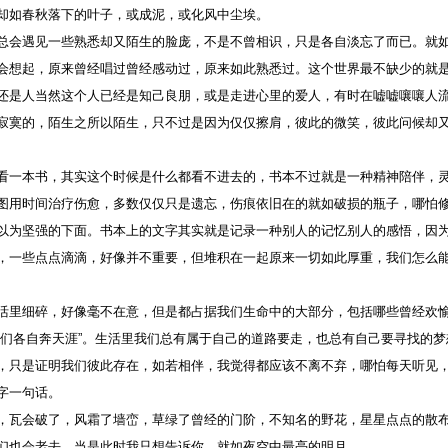
却如春秋落下的叶子，或成泥，或化风中尘埃。
总会遇见一些熟悉却又陌生的脸庞，不是不曾相识，只是各自淡忘了而已。就
会想起，原来曾经唱过曾经感动过，原来如此熟悉过。这个世界最不缺少的就
还是人当然这个人已经是知己良朋，或是走进心里的爱人，有时在嘘嘘嚷嚷人
寂寞的，陌生之所以陌生，只不过是因为仅仅擦肩，彼此的微笑，彼此问候却
看一本书，其实这个时候是什么都看不进去的，书本不过就是一种精神陪伴，
图用时间治疗伤愈，多数仅仅只是遗忘，伤痕依旧在的就如破损的瓶子，哪怕
以为坚强的下面。书本上的文字其实就是记录一种别人的记忆别人的感悟，因
，一些点点滴滴，好像并不重要，但堆积在一起原来一切如此厚重，我们怎么
活里细碎，好像毫不在意，但是都占据我们生命中的大部分，包括哪些曾经欢
我们各自奔天涯”。生活里我们总有属于自己的道路要走，也总有自己要寻找的
，只是证明我们彼此存在，如若相伴，我觉得都应该不离不弃，哪怕每天听见
字一句话。
，瓦会破了，风霜了墙峦，草绿了曾经的门阶，不知名的野花，星星点点的散
们也会老去，当是此时我只想告诉你，就如夜空中最亮的明月。