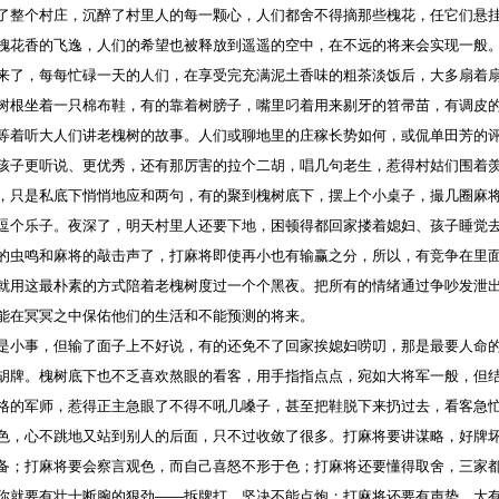
了整个村庄，沉醉了村里人的每一颗心，人们都舍不得摘那些槐花，任它们悬
槐花香的飞逸，人们的希望也被释放到遥遥的空中，在不远的将来会实现一般
，每每忙碌一天的人们，在享受完充满泥土香味的粗茶淡饭后，大多扇着扇
树根坐着一只棉布鞋，有的靠着树膀子，嘴里叼着用来剔牙的笤帚苗，有调皮
等着听大人们讲老槐树的故事。人们或聊地里的庄稼长势如何，或侃单田芳的
孩子更听说、更优秀，还有那厉害的拉个二胡，唱几句老生，惹得村姑们围着
，只是私底下悄悄地应和两句，有的聚到槐树底下，摆上个小桌子，撮几圈麻
逗个乐子。夜深了，明天村里人还要下地，困顿得都回家搂着媳妇、孩子睡觉
的虫鸣和麻将的敲击声了，打麻将即使再小也有输赢之分，所以，有竞争在里
就用这最朴素的方式陪着老槐树度过一个个黑夜。把所有的情绪通过争吵发泄
能在冥冥之中保佑他们的生活和不能预测的将来。
事，但输了面子上不好说，有的还免不了回家挨媳妇唠叨，那是最要人命的
胡牌。槐树底下也不乏喜欢熬眼的看客，用手指指点点，宛如大将军一般，但
格的军师，惹得正主急眼了不得不吼几嗓子，甚至把鞋脱下来扔过去，看客急
色，心不跳地又站到别人的后面，只不过收敛了很多。打麻将要讲谋略，好牌
备；打麻将要会察言观色，而自己喜怒不形于色；打麻将还要懂得取舍，三家
你就要有壮士断腕的狠劲——拆牌打，坚决不能点炮；打麻将还要有声势，大