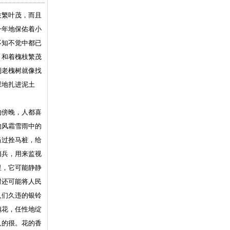
繁叶茂，而且
一年地保佑着小
不知不觉中都已
，和着槐枝繁茂
到老槐树就像找
深地扎进泥土
傍晚，人都喜
的风霜雪雨中的
当过拴马桩，给
哨兵，用来监视
里，它可能静静
树还可能将人民
人们久违的银铃
槐花，任性地绽
人的很。花的香