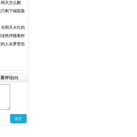
己明天怎么翻
就只剩下烟屁股
当明天火红的
和淡然伴随着村
里的人在梦里也
看评论[0]