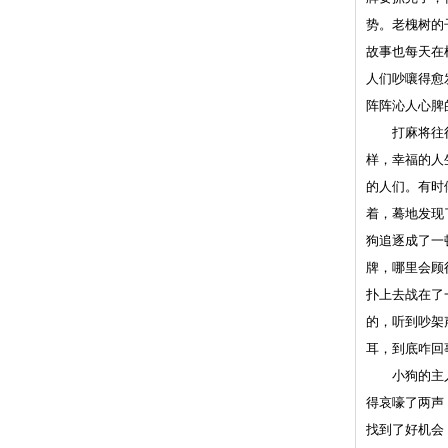
势。老槐树的
故事也每天在
人们吵嚷得愈
阵阵沁人心脾
打麻将往往以
样，幸福的人
的人们。有时
着，蓦地发现
狗追逐成了一
牌，哪里会顾
扑上去战在了
的，听到吵架
耳，到底咋回
小狗的主人也
得哀嚎了两声
找到了好机会