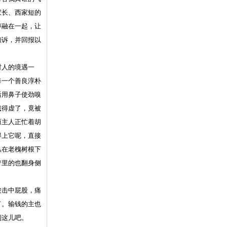
家长、西家短的
声融在一起，让
倾诉，并回报以
村人的境遇一
每一个善良淳朴
后用鼻子使劲嗅
饿得虚了，竟被
而主人正忙着胡
得上它呢，直接
趴在老槐树根下
梦里的也翻身侧
击中屁股，痛
了。输钱的主也
到这儿吧。