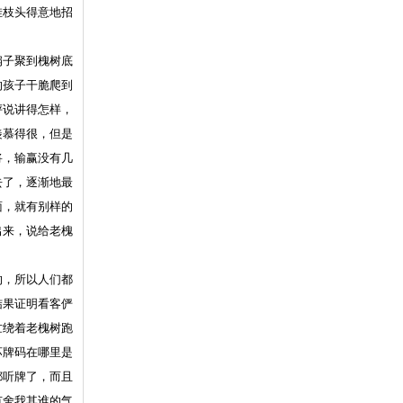
挂枝头得意地招
。
子聚到槐树底
的孩子干脆爬到
评说讲得怎样，
羡慕得很，但是
将，输赢没有几
去了，逐渐地最
面，就有别样的
出来，说给老槐
，所以人们都
结果证明看客俨
忙绕着老槐树跑
坏牌码在哪里是
都听牌了，而且
有舍我其谁的气