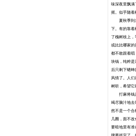
味深夜里飘满
摇。似乎随着
夏秋季到来了
下。有的靠着
了槐树枝上，
或比比哪家的
都不敢跟着唱
块钱，纯粹是
后只剩下蟋蟀
风情了。人们
树听，希望它
打麻将钱是小
竭尽脑汁地去
然不是一个合
几圈，面不改
要暗地里有准
牌要抓完了，