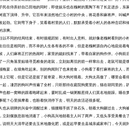
子民在侍弄好自己田地的同时，即使娱乐也在槐树的熏陶下有了长足进步，东
树底下演绎、升华。它百年来淡然地伫立小村的中央，将花香和麻将声、叫喊
发起劲。它则弯下身子，笑看着村里的人们，默默承受着小村人的各种念叨和
的凉爽。
不同的结局结束，有时循规蹈矩，有时出人意料。就好像老槐树看到的小
生往往是相同的，而不幸的人生各有各的不幸，但是老槐树源自内心地庇佑着
候，人们麻将正打的热闹时，家里的媳妇找来了，带着自家的狗作伴。小狗前
了一只角落里贴墙寻觅粮食的老鼠，立刻如离弦的箭一样窜出去，老鼠可能是
顿晚宴，在墙角吃起来。别的狗闻到了也来抢食，小狗看了看打麻将的主人，
得上它呢，但是它还是挺了挺脊梁，和大狗对视着。大狗太高傲了，哪里会看
一起，凄厉的狗叫声传遍了全村，只听那待在庭院狗窝里的，猫在胡同里的，
声也都一窝蜂的跟着咆哮起来，霎时乱成一锅粥般惹得人们莫名地烦躁。睡在
事呢？心里揣摩着，也盼着快消停下去，明天的农活还很多呢。
从胡牌的兴奋中清醒过来，猫腰顺手抓了块石头，朝着大狗砸过去，大狗被
，立刻偃旗息鼓地消遁了，小狗高兴地朝着主人叫了两声，又低头享受美餐去
，说明天大清早还要去玉米地撒化肥，或是起早要去县城亲戚家串门，今天就