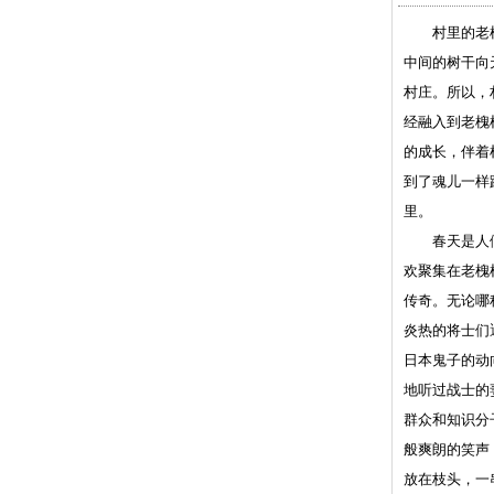
村里的老槐树
中间的树干向
村庄。所以，
经融入到老槐
的成长，伴着
到了魂儿一样
里。
春天是人们对
欢聚集在老槐
传奇。无论哪
炎热的将士们
日本鬼子的动
地听过战士的
群众和知识分
般爽朗的笑声
放在枝头，一