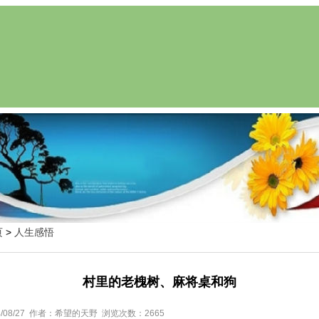
页
>
人生感悟
村里的老槐树、麻将桌和狗
/08/27 作者：希望的天野 浏览次数：2665