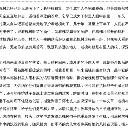
老得已经无法考证了，长得很粗壮，两个成年人合抱都费劲，但是却依然枝
天空直直地伸去，遥指着深蓝的苍穹。它早已成为了村里人眼中的宝，一年又
村里人自从记事起都自觉地保护着老槐树了。几十年，甚至上百年了，人们在
树里来了，迎着槐树吐芽的新生，闻着槐花飘香的沉醉，伴着槐叶展开的耕种
枯枝凋落的老去。村里人一生的跌宕起伏都和老槐树连接在一起，好像每天看
踏实，无论你多么劳累苦闷，飘荡到多远的地方，老槐树就是村里人的根，深
未来渴望最多的季节。每天耕种回来，或淅沥的小雨天里，或是茶余饭后的
树底下，看着那顽强绽放的槐叶，感受着那百十年来倔强的生命张力，品味它
种版本都被村里人用朴实的话语聊得津津有味。据说老槐树很可能被哪个将军
遮过凉，为饥渴的他们提供过香味浓郁的槐花充饥；很可能在抗日战争中藏过
向，还可能掩护过革命战士渡过生命的难关；解放时期，在挂有淡淡星光的夜
妻子在树底下轻轻地低语，感受到妻子怀念丈夫的深深牵挂；十年文革，老槐
子揽在怀里，给予他们勇气和力量，温暖和坚持；改革开放的日子姗姗来到，
，缠绕在树脚、枝头，这笑声激发得老槐树似乎也重新焕发了生机，那满树的
串串的浅浅的乳白，随风摇曳，如乖巧的女儿拿着你买给她的风铃在玩耍，招