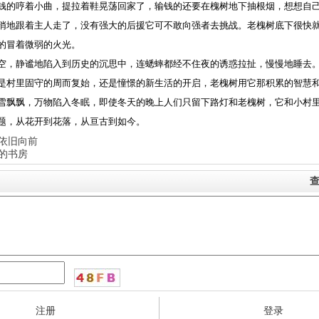
哼着小曲，提拉着鞋晃荡回家了，输钱的还要在槐树地下抽根烟，想想自
悄地跟着主人走了，没有强大的后援它可不敢向强者去挑战。老槐树底下很快
的冒着微弱的火光。
静谧地陷入到历史的沉思中，连蟋蟀都经不住夜的诱惑拉扯，慢慢地睡去。
是村里固守的周而复始，还是憧憬的新生活的开启，老槐树用它那积累的智慧
雪飘飘，万物陷入冬眠，即使冬天的晚上人们只留下路灯和老槐树，它和小村
题，从花开到花落，从亘古到如今。
依旧向前
的书房
查
注册
登录