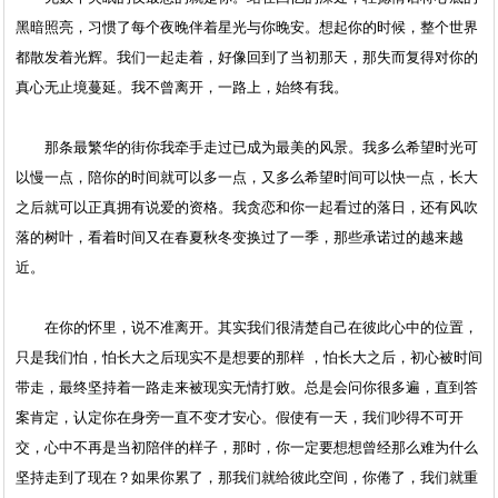
黑暗照亮，习惯了每个夜晚伴着星光与你晚安。想起你的时候，整个世界
都散发着光辉。我们一起走着，好像回到了当初那天，那失而复得对你的
真心无止境蔓延。我不曾离开，一路上，始终有我。
那条最繁华的街你我牵手走过已成为最美的风景。我多么希望时光可
以慢一点，陪你的时间就可以多一点，又多么希望时间可以快一点，长大
之后就可以正真拥有说爱的资格。我贪恋和你一起看过的落日，还有风吹
落的树叶，看着时间又在春夏秋冬变换过了一季，那些承诺过的越来越
近。
在你的怀里，说不准离开。其实我们很清楚自己在彼此心中的位置，
只是我们怕，怕长大之后现实不是想要的那样 ，怕长大之后，初心被时间
带走，最终坚持着一路走来被现实无情打败。总是会问你很多遍，直到答
案肯定，认定你在身旁一直不变才安心。假使有一天，我们吵得不可开
交，心中不再是当初陪伴的样子，那时，你一定要想想曾经那么难为什么
坚持走到了现在？如果你累了，那我们就给彼此空间，你倦了，我们就重