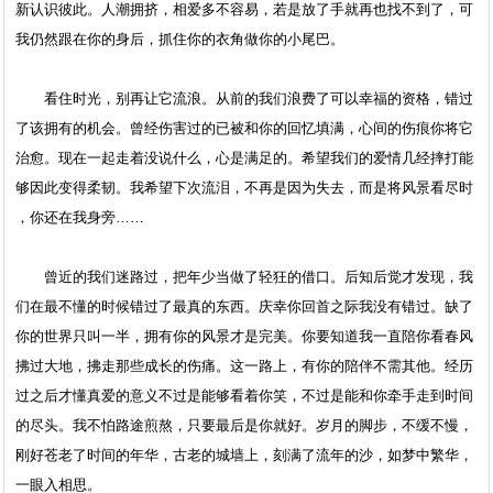
新认识彼此。人潮拥挤，相爱多不容易，若是放了手就再也找不到了，可
我仍然跟在你的身后，抓住你的衣角做你的小尾巴。
看住时光，别再让它流浪。从前的我们浪费了可以幸福的资格，错过
了该拥有的机会。曾经伤害过的已被和你的回忆填满，心间的伤痕你将它
治愈。现在一起走着没说什么，心是满足的。希望我们的爱情几经摔打能
够因此变得柔韧。我希望下次流泪，不再是因为失去，而是将风景看尽时
，你还在我身旁……
曾近的我们迷路过，把年少当做了轻狂的借口。后知后觉才发现，我
们在最不懂的时候错过了最真的东西。庆幸你回首之际我没有错过。缺了
你的世界只叫一半，拥有你的风景才是完美。你要知道我一直陪你看春风
拂过大地，拂走那些成长的伤痛。这一路上，有你的陪伴不需其他。经历
过之后才懂真爱的意义不过是能够看着你笑，不过是能和你牵手走到时间
的尽头。我不怕路途煎熬，只要最后是你就好。岁月的脚步，不缓不慢，
刚好苍老了时间的年华，古老的城墙上，刻满了流年的沙，如梦中繁华，
一眼入相思。